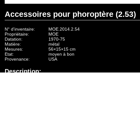
Accessoires pour phoroptère (2.53)
N° d'inventaire:
MOE.2014.2.54
Propriétaire:
MOE
Datation:
1970-75
Matière:
métal
Mesures:
56×15×15 cm
Etat:
moyen à bon
Provenance:
USA
Description:
Axe de métal avec porte texte
Fonction d'usage:
Ce porte optotype se fixe sur un phoroptère pour 
de près.