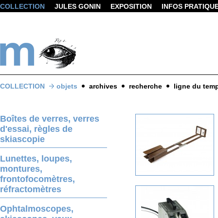
COLLECTION
JULES GONIN
EXPOSITION
INFOS PRATIQU
COLLECTION
objets
archives
recherche
ligne du tem
Boîtes de verres, verres
d'essai, règles de
skiascopie
Lunettes, loupes,
montures,
frontofocomètres,
réfractomètres
Ophtalmoscopes,