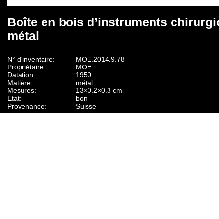
Boîte en bois d’instruments chirurg
métal
N° d'inventaire:
MOE.2014.9.78
Propriétaire:
MOE
Datation:
1950
Matière:
métal
Mesures:
13×0.2×0.3 cm
Etat:
bon
Provenance:
Suisse
Description:
8 instruments (lancettes, écouvillons, pincette, 
Graefe)
Fonction d'usage:
Instruments chirurgicaux ophtalmologiques empl
pour la chirurgie de la cataracte.