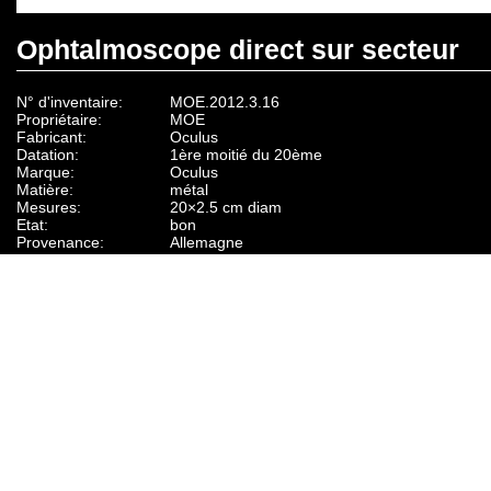
Ophtalmoscope direct sur secteur
N° d'inventaire:
MOE.2012.3.16
Propriétaire:
MOE
Fabricant:
Oculus
Datation:
1ère moitié du 20ème
Marque:
Oculus
Matière:
métal
Mesures:
20×2.5 cm diam
Etat:
bon
Provenance:
Allemagne
Description:
Dans une boîte noire ophtalmoscope sur manch
Professeur Comberg avec mode d’emploi
Fonction d'usage:
Examen du fond de l’œil direct, (l’ophtalmologue 
fond de l'œil telle qu’elle est à l’endroit). La so
trouve dans l’appareil.